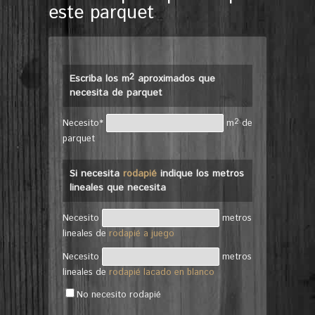
este parquet
2
Escriba los m
aproximados que
necesita de parquet
2
Necesito*
m
de
parquet
Si necesita
rodapié
indique los metros
lineales que necesita
Necesito
metros
lineales de
rodapié a juego
Necesito
metros
lineales de
rodapié lacado en blanco
No necesito rodapié