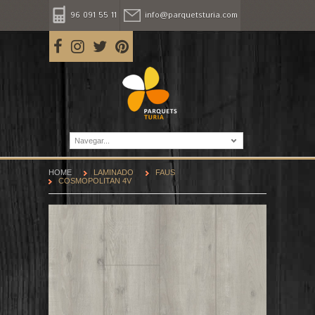
96 091 55 11
info@parquetsturia.com
Navegar...
HOME
LAMINADO
FAUS
COSMOPOLITAN 4V