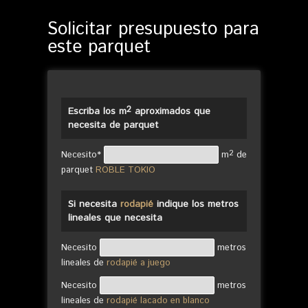
Solicitar presupuesto para
este parquet
2
Escriba los m
aproximados que
necesita de parquet
2
Necesito*
m
de
parquet
ROBLE TOKIO
Si necesita
rodapié
indique los metros
lineales que necesita
Necesito
metros
lineales de
rodapié a juego
Necesito
metros
lineales de
rodapié lacado en blanco