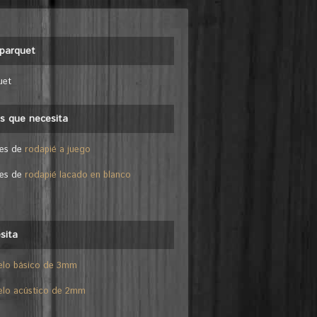
parquet
uet
es que necesita
les de
rodapié a juego
les de
rodapié lacado en blanco
sita
elo básico de 3mm
elo acústico de 2mm