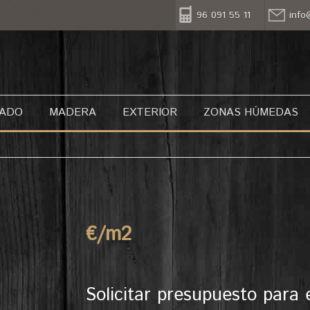
96 091 55 11
info
NADO
MADERA
EXTERIOR
ZONAS HÚMEDAS
€/m
2
Solicitar presupuesto para 