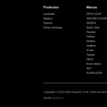
Productos
Marcas
Laminado
SPOTLIGHT
Madera
NATURE FLOOR
Exterior
ZENON
Zonas húmedas
Quick Step
Parador
Finfloor
Disfloor
Intafloor
V-Line
Tarkett
FAUS
Krono Swiss
AGT
ALSAFLOOR
Copyright © 2013-2026 Parquets Turia. Todos los der
Diseño
daclub.es