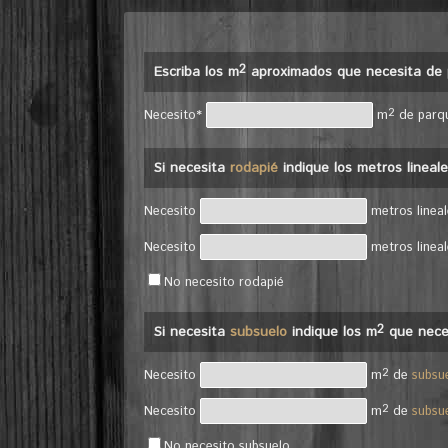
2
Escriba los m
aproximados que necesita de 
2
Necesito*
m
de parq
Si necesita
rodapié
indique los metros lineal
Necesito
metros linea
Necesito
metros linea
No necesito rodapié
2
Si necesita
subsuelo
indique los m
que nece
2
Necesito
m
de
subsu
2
Necesito
m
de
subsu
No necesito subsuelo