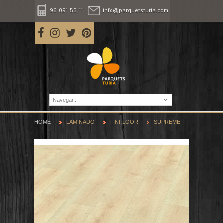
96 091 55 11
info@parquetsturia.com
Navegar...
HOME
LAMINADO
FINFLOOR
SUPREME