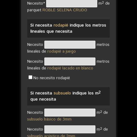
2
Necesito*
m
de
parquet
ROBLE SELENA CRUDO
Si necesita
rodapié
indique los metros
lineales que necesita
Necesito
metros
lineales de
rodapié a juego
Necesito
metros
lineales de
rodapié lacado en blanco
No necesito rodapié
2
Si necesita
subsuelo
indique los m
que necesita
2
Necesito
m
de
subsuelo básico de 3mm
2
Necesito
m
de
subsuelo acústico de 2mm