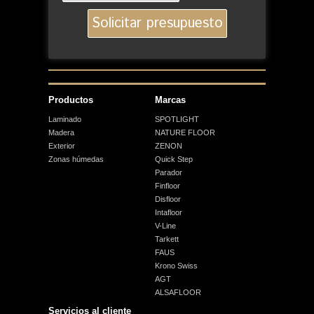
Productos
Marcas
Laminado
SPOTLIGHT
Madera
NATURE FLOOR
Exterior
ZENON
Zonas húmedas
Quick Step
Parador
Finfloor
Disfloor
Intafloor
V-Line
Tarkett
FAUS
Krono Swiss
AGT
ALSAFLOOR
Servicios al cliente