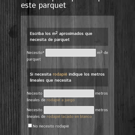
este parquet
2
Escriba los m
aproximados que
necesita de parquet
2
Necesito*
m
de
parquet
Si necesita
rodapié
indique los metros
lineales que necesita
Necesito
metros
lineales de
rodapié a juego
Necesito
metros
lineales de
rodapié lacado en blanco
No necesito rodapié