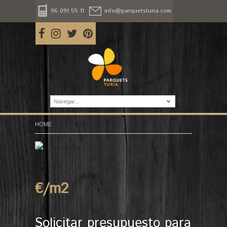
96 091 55 11
info@parquetsturia.com
Navegar...
HOME
€/m
2
Solicitar presupuesto para