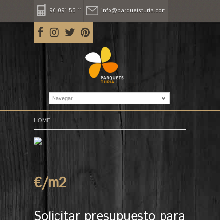
96 091 55 11
info@parquetsturia.com
Navegar...
HOME
€/m
2
Solicitar presupuesto para