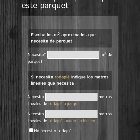
este parquet
2
Escriba los m
aproximados que
necesita de parquet
2
Necesito*
m
de
parquet
Si necesita
rodapié
indique los metros
lineales que necesita
Necesito
metros
lineales de
rodapié a juego
Necesito
metros
lineales de
rodapié lacado en blanco
No necesito rodapié