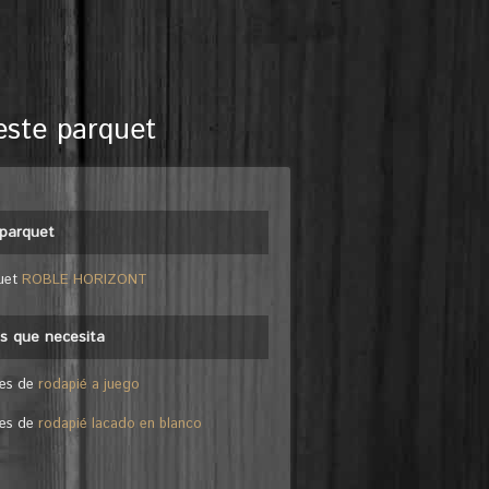
este parquet
parquet
uet
ROBLE HORIZONT
es que necesita
les de
rodapié a juego
les de
rodapié lacado en blanco