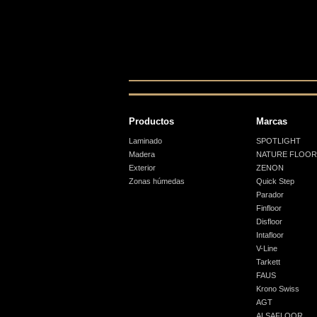
Productos
Marcas
Laminado
SPOTLIGHT
Madera
NATURE FLOOR
Exterior
ZENON
Zonas húmedas
Quick Step
Parador
Finfloor
Disfloor
Intafloor
V-Line
Tarkett
FAUS
Krono Swiss
AGT
ALSAFLOOR