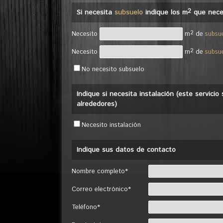
2
Si necesita
subsuelo
indique los m
que nece
2
Necesito
m
de
subsu
2
Necesito
m
de
subsu
No necesito subsuelo
Indique si necesita instalación (este servici
alrededores)
Necesito instalación
Indique sus datos de contacto
Nombre completo*
Correo electrónico*
Teléfono*