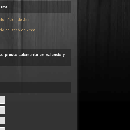
sita
elo básico de 3mm
elo acústico de 2mm
o se presta solamente en Valencia y