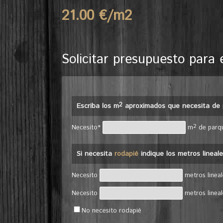
21.00 €/m
2
Solicitar presupuesto para 
2
Escriba los m
aproximados que necesita de 
2
Necesito*
m
de parq
Si necesita
rodapié
indique los metros lineal
Necesito
metros linea
Necesito
metros linea
No necesito rodapié