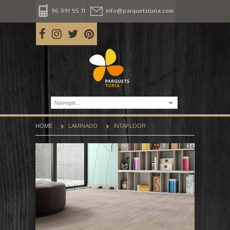
96 091 55 11
info@parquetsturia.com
Navegar...
HOME
LAMINADO
INTAFLOOR