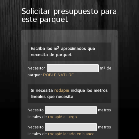
Solicitar presupuesto para
este parquet
2
Escriba los m
aproximados que
necesita de parquet
2
Necesito*
m
de
parquet
ROBLE NATURE
Si necesita
rodapié
indique los metros
lineales que necesita
Necesito
metros
lineales de
rodapié a juego
Necesito
metros
lineales de
rodapié lacado en blanco