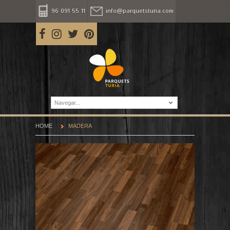
96 091 55 11
info@parquetsturia.com
Navegar...
HOME
MADERA