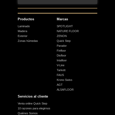
Productos
Marcas
Laminado
SPOTLIGHT
Madera
NATURE FLOOR
Exterior
ZENON
Zonas húmedas
Quick Step
Parador
Finfloor
Disfloor
Intafloor
V-Line
Tarkett
FAUS
Krono Swiss
AGT
ALSAFLOOR
Servicios al cliente
Venta online Quick Step
10 razones para elegirnos
Quiénes Somos