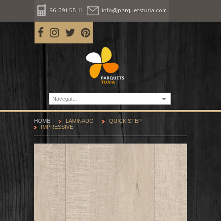
96 091 55 11
info@parquetsturia.com
Navegar...
HOME
LAMINADO
QUICK STEP
IMPRESSIVE