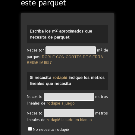
este parquet
2
Escriba los m
aproximados que
necesita de parquet
2
Necesito*
m
de
parquet
ROBLE CON CORTES DE SIERRA
BEIGE IM1857
Si necesita
rodapié
indique los metros
lineales que necesita
Necesito
metros
lineales de
rodapié a juego
Necesito
metros
lineales de
rodapié lacado en blanco
No necesito rodapié