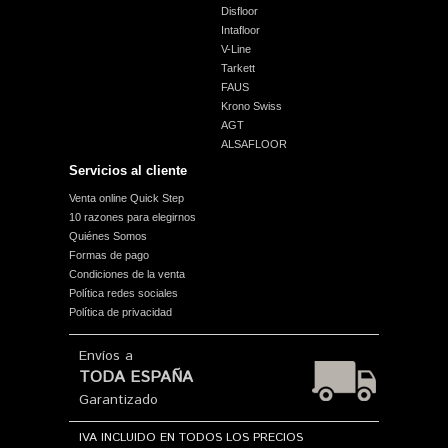
Disfloor
Intafloor
V-Line
Tarkett
FAUS
Krono Swiss
AGT
ALSAFLOOR
Servicios al cliente
Venta online Quick Step
10 razones para elegirnos
Quiénes Somos
Formas de pago
Condiciones de la venta
Política redes sociales
Política de privacidad
Envíos a
TODA ESPAÑA
Garantizado
IVA INCLUIDO EN TODOS LOS PRECIOS