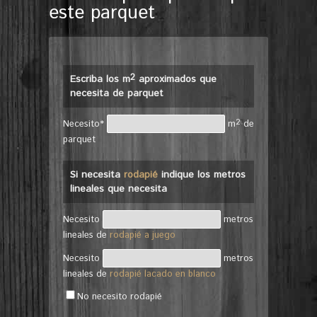
este parquet
2
Escriba los m
aproximados que
necesita de parquet
2
Necesito*
m
de
parquet
Si necesita
rodapié
indique los metros
lineales que necesita
Necesito
metros
lineales de
rodapié a juego
Necesito
metros
lineales de
rodapié lacado en blanco
No necesito rodapié