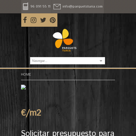
96 091 55 11
info@parquetsturia.com
Navegar...
HOME
€/m
2
Solicitar presupuesto para