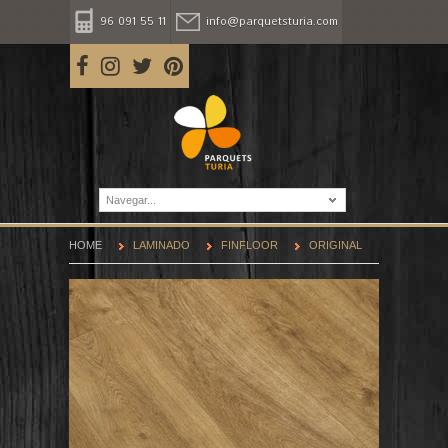
96 091 55 11
info@parquetsturia.com
Navegar...
HOME
LAMINADO
FINFLOOR
ORIGINAL