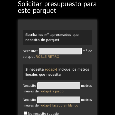
Solicitar presupuesto para
este parquet
2
Escriba los m
aproximados que
necesita de parquet
2
Necesito*
m
de
parquet
ROBLE RETRO
Si necesita
rodapié
indique los metros
lineales que necesita
Necesito
metros
lineales de
rodapié a juego
Necesito
metros
lineales de
rodapié lacado en blanco
No necesito rodapié