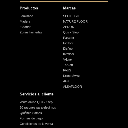
Productos
Marcas
Laminado
SPOTLIGHT
Madera
NATURE FLOOR
Exterior
ZENON
Zonas húmedas
Quick Step
Parador
Finfloor
Disfloor
Intafloor
V-Line
Tarkett
FAUS
Krono Swiss
AGT
ALSAFLOOR
Servicios al cliente
Venta online Quick Step
10 razones para elegirnos
Quiénes Somos
Formas de pago
Condiciones de la venta