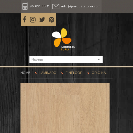
96 091 55 11
info@parquetsturia.com
Navegar...
HOME
LAMINADO
FINFLOOR
ORIGINAL