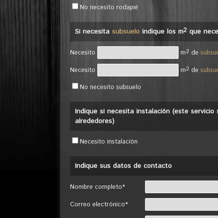
No necesito rodapié
2
Si necesita
subsuelo
indique los m
que nece
2
Necesito
m
de
subsu
2
Necesito
m
de
subsu
No necesito subsuelo
Indique si necesita instalación (este servici
alrededores)
Necesito instalación
Indique sus datos de contacto
Nombre completo*
Correo electrónico*