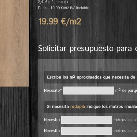
2,416 m2 por caja
Precio: 19,99 €/m2 IVA incluido
19.99 €/m
2
Solicitar presupuesto para 
2
Escriba los m
aproximados que necesita de 
2
Necesito*
m
de parq
Si necesita
rodapié
indique los metros lineal
Necesito
metros linea
Necesito
metros linea