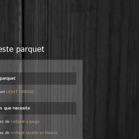
este parquet
parquet
uet
LIGHT GREIGE
es que necesita
les de
rodapié a juego
les de
rodapié lacado en blanco