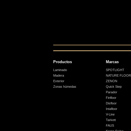
Productos
Marcas
Laminado
SPOTLIGHT
Madera
NATURE FLOOR
Exterior
ZENON
Zonas húmedas
Quick Step
Parador
Finfloor
Disfloor
Intafloor
V-Line
Tarkett
FAUS