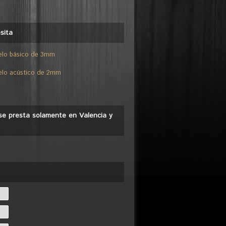
sita
elo básico de 3mm
elo acústico de 2mm
o se presta solamente en Valencia y