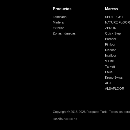
Productos
Marcas
Laminado
SPOTLIGHT
Madera
NATURE FLOOR
Exterior
ZENON
Zonas húmedas
Quick Step
Parador
Finfloor
Disfloor
Intafloor
V-Line
Tarkett
FAUS
Krono Swiss
AGT
ALSAFLOOR
Copyright © 2013-2026 Parquets Turia. Todos los der
Diseño
daclub.es