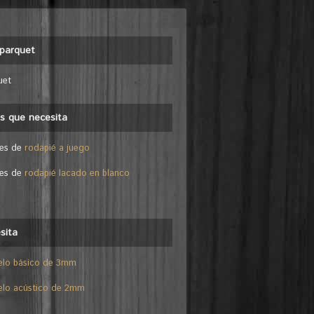
parquet
uet
es que necesita
les de
rodapié a juego
les de
rodapié lacado en blanco
sita
elo básico de 3mm
elo acústico de 2mm