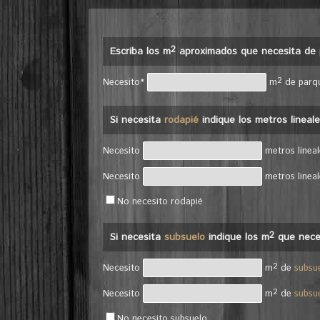
2
Escriba los m
aproximados que necesita de 
2
Necesito*
m
de parq
Si necesita
rodapié
indique los metros lineal
Necesito
metros linea
Necesito
metros linea
No necesito rodapié
2
Si necesita
subsuelo
indique los m
que nece
2
Necesito
m
de
subsu
2
Necesito
m
de
subsu
No necesito subsuelo