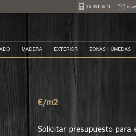
96 091 55 11
info
NADO
MADERA
EXTERIOR
ZONAS HÚMEDAS
€/m
2
Solicitar presupuesto para 