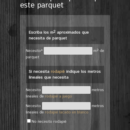
este parquet
2
Escriba los m
aproximados que
necesita de parquet
2
Necesito*
m
de
parquet
Si necesita
rodapié
indique los metros
lineales que necesita
Necesito
metros
lineales de
rodapié a juego
Necesito
metros
lineales de
rodapié lacado en blanco
No necesito rodapié