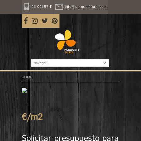
96 091 55 11
info@parquetsturia.com
Navegar...
HOME
€/m
2
Solicitar presupuesto para